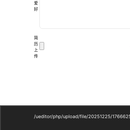
爱
好
简
历
上
传
/ueditor/php/upload/file/20251225/1766