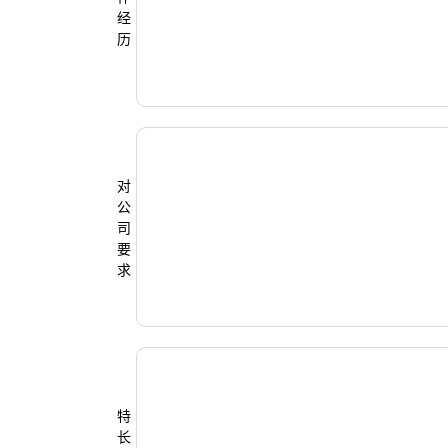
经
历
对
公
司
要
求
特
长