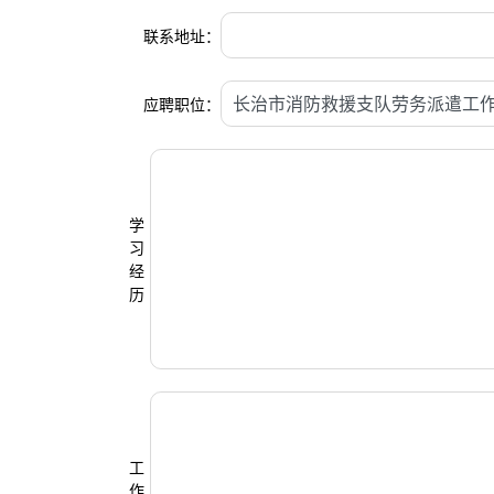
联系地址：
应聘职位：
学
习
经
历
工
作