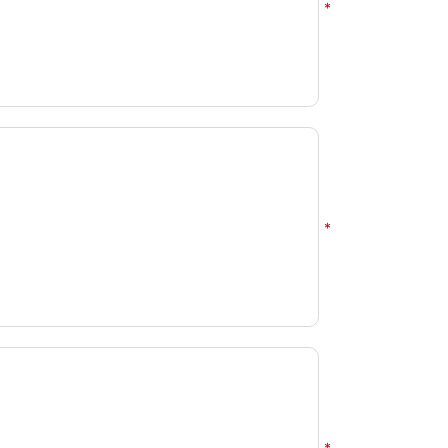
*
*
*