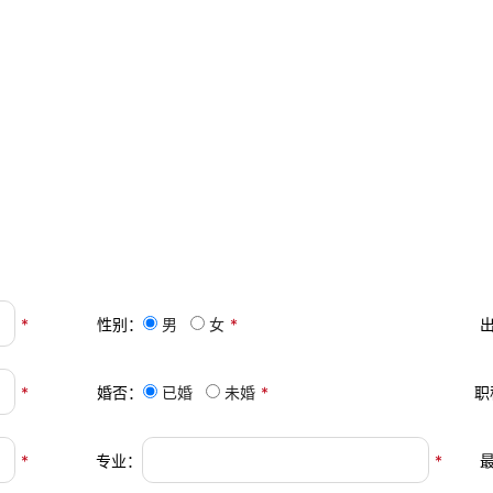
*
性别：
男
女
*
*
婚否：
已婚
未婚
*
职
*
专业：
*