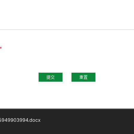
*
提交
重置
625949903994.docx