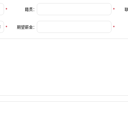
*
籍贯：
*
*
期望薪金：
*