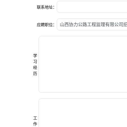
联系地址：
应聘职位：
学
习
经
历
工
作