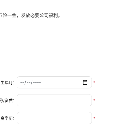
五险一金，发放必要公司福利。
出生年月：
*
称/资质：
*
最高学历：
*