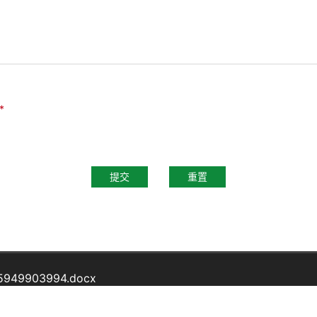
*
提交
重置
625949903994.docx