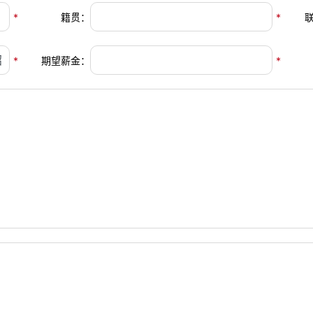
*
籍贯：
*
*
期望薪金：
*