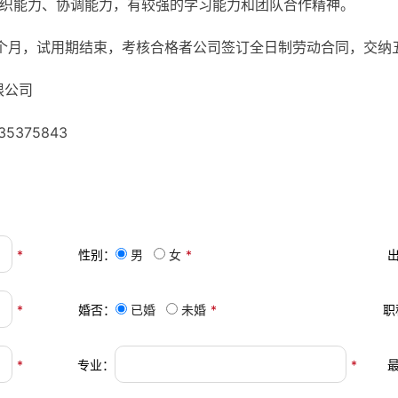
组织能力、协调能力，有较强的学习能力和团队合作精神。
3个月，试用期结束，考核合格者公司签订全日制劳动合同，交纳
限公司
5375843
*
性别：
男
女
*
*
婚否：
已婚
未婚
*
职
*
专业：
*