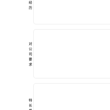
经
历
对
公
司
要
求
特
长