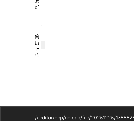
爱
好
简
历
上
传
/ueditor/php/upload/file/20251225/1766