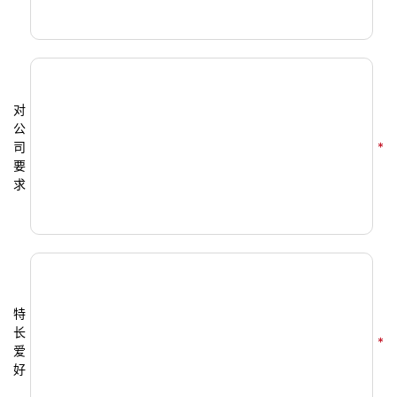
对
公
司
*
要
求
特
长
*
爱
好