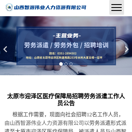
首页
关于我们
业务范围
行业资讯
招聘信息
太原市迎泽区医疗保障局招聘劳务派遣工作人
联系我们
员公告
报名入口
根据工作需要，现面向社会招聘12名工作人员，
由山西智源伟业人力资源有限公司以
劳务派遣形式派
遣至太原市迎泽区医疗保障局，被派遣人员与山西智