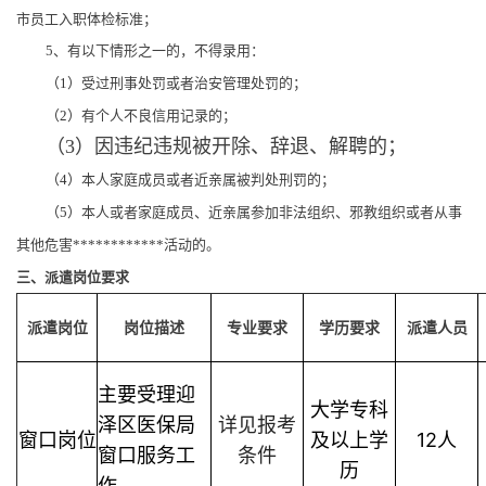
市员工入职体检标准；
5、有以下情形之一的，不得录用：
（1）
受过刑事处罚或者治安管理处罚的；
（2）
有个人不良信用记录的；
（3）因违纪违规被开除、辞退、解聘的；
（4）
本人家庭成员或者近亲属被判处刑罚的；
（5）
本人或者家庭成员、近亲属参加非法组织、邪教组织或者从事
其他危害************活动的。
三、派遣岗位要求
派遣岗位
岗位描述
专业要求
学历要求
派遣人员
主要受理迎
大学专科
泽区医保局
详见报考
窗口岗位
及以上学
12
人
窗口服务工
条件
历
作