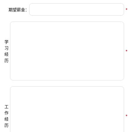
期望薪金：
*
学
习
*
经
历
工
作
*
经
历