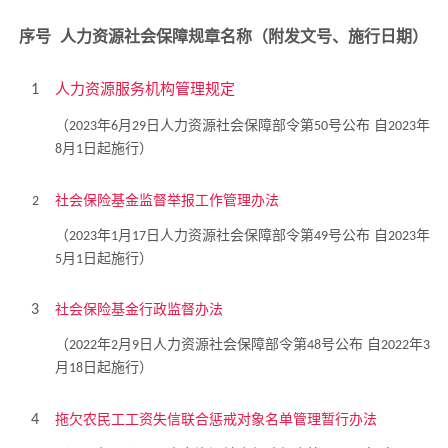
序号
人力资源社会保障规章
名称（附发文号、施行日期）
人力资源服务机构管理规定
1
（
年
月
日人力资源社会保障部令第
号公布 自
年
2023
6
29
50
2023
月
日起施行）
8
1
社会保险基金监督举报工作管理办法
2
（
年
月
日人力资源社会保障部令第
号公布 自
年
2023
1
17
49
2023
月
日起施行）
5
1
社会保险基金行政监督办法
3
（
年
月
日人力资源社会保障部令第
号公布 自
年
2022
2
9
48
2022
3
月
日起施行）
18
拖欠农民工工资失信联合惩戒对象名单管理暂行办法
4