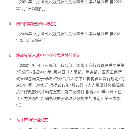
（2021年11月10日人力资源社会保障部令第45号公布 自2022
年1月1日起施行）
网络招聘服务管理规定
5
（
年
月
日人力资源社会保障部令第
号公布 自
2020
12
18
44
2021
年
月
日起施行）
3
1
外商投资人才中介机构管理暂行规定
6
（
年
月
日人事部、商务部、国家工商行政管理总局令第
2003
9
4
号公布 根据
年
月
日《人事部、商务部、国家工商行
2
2005
5
24
政管理总局关于修改
中外合资人才中介机构管理暂行规定
的
<
>
决定》第一次修订 根据
年
月
日《人力资源社会保障部
2015
4
30
关于修改部分规章的决定》第二次修订 根据
年
月
日
2019
12
31
《人力资源社会保障部关于修改部分规章的决定》第三次修
订）
人才市场管理规定
7